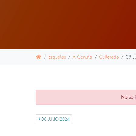
Esquelas
A Coruña
Culleredo
09 J
No se 
08 JULIO 2024