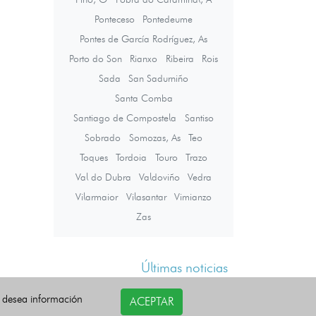
Ponteceso
Pontedeume
Pontes de García Rodríguez, As
Porto do Son
Rianxo
Ribeira
Rois
Sada
San Sadurniño
Santa Comba
Santiago de Compostela
Santiso
Sobrado
Somozas, As
Teo
Toques
Tordoia
Touro
Trazo
Val do Dubra
Valdoviño
Vedra
Vilarmaior
Vilasantar
Vimianzo
Zas
Últimas noticias
i desea información
ACEPTAR