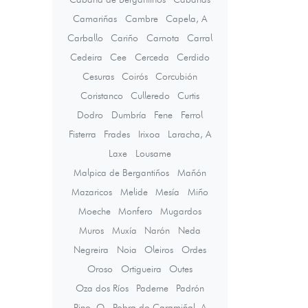
Camariñas
Cambre
Capela, A
Carballo
Cariño
Carnota
Carral
Cedeira
Cee
Cerceda
Cerdido
Cesuras
Coirós
Corcubión
Coristanco
Culleredo
Curtis
Dodro
Dumbría
Fene
Ferrol
Fisterra
Frades
Irixoa
Laracha, A
Laxe
Lousame
Malpica de Bergantiños
Mañón
Mazaricos
Melide
Mesía
Miño
Moeche
Monfero
Mugardos
Muros
Muxía
Narón
Neda
Negreira
Noia
Oleiros
Ordes
Oroso
Ortigueira
Outes
Oza dos Ríos
Paderne
Padrón
Pino, O
Pobra do Caramiñal, A