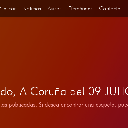
Publicar
Noticias
Avisos
Efemérides
Contacto
redo, A Coruña del 09 JUL
las publicadas. Si desea encontrar una esquela, pued