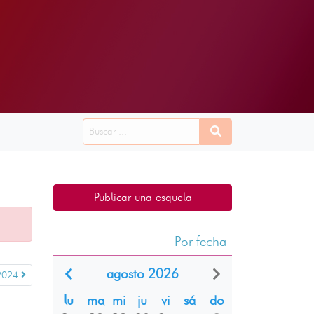
Publicar una esquela
Por fecha
agosto 2026
 2024
lu
ma
mi
ju
vi
sá
do