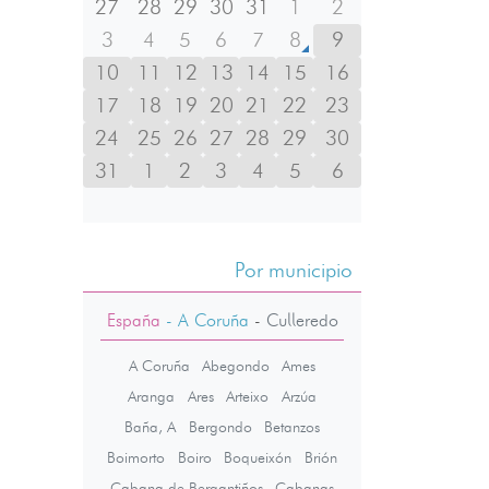
27
28
29
30
31
1
2
3
4
5
6
7
8
9
10
11
12
13
14
15
16
17
18
19
20
21
22
23
24
25
26
27
28
29
30
31
1
2
3
4
5
6
Por municipio
España
- A Coruña
-
Culleredo
A Coruña
Abegondo
Ames
Aranga
Ares
Arteixo
Arzúa
Baña, A
Bergondo
Betanzos
Boimorto
Boiro
Boqueixón
Brión
Cabana de Bergantiños
Cabanas